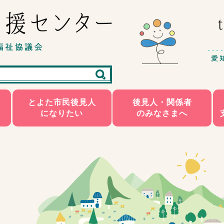
とよた市民後見人
後見人・関係者
になりたい
のみなさまへ